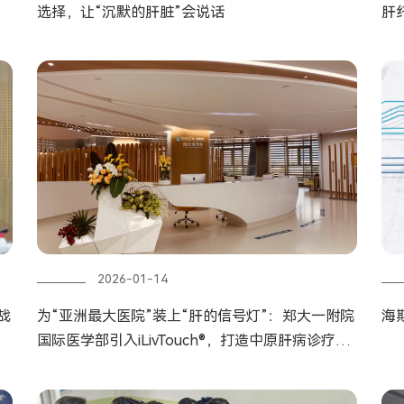
选择，让“沉默的肝脏”会说话
肝
2026-01-14
战
为“亚洲最大医院”装上“肝的信号灯”：郑大一附院
海
国际医学部引入iLivTouch®，打造中原肝病诊疗新
高地