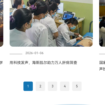
2026-01-06
学
用科技发声，海斯凯尔助力万人肝病筛查
国
声
1
2
3
4
5