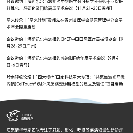
会议邀约丨海斯凯尔与您相约中华医学会肝病学分会第⼗四次肝
纤维化、肝硬化及⻔脉⾼压学术会议【11月21-23日温州】
星火传承丨“星火计划”贵州站在贵州省医学会健康管理学分会学
术年会隆重启动
会议邀约丨海斯凯尔与您相约CMEF中国国际医疗器械博览会【9
月26-29日广州】
会议邀约丨海斯凯尔与您相约感染&肝病年度学术会议【9月4
日-6日青岛】
岭南呼吸论坛丨“四大慢病”国家科技重大专项：“共聚焦激光显微
内镜(CelTouch®)对外周肺病变诊断模型的建立及验证”项目启动
汇聚清华专家团队专注于肝脏、消化、呼吸等疾病领域创新诊疗